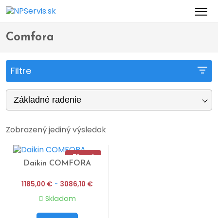
Domov
Obchod
Produkty so značkou “Comfora”
>
>
Comfora
Filtre
Základné radenie
Zobrazený jediný výsledok
Zľava!
Daikin COMFORA
Náš tip
1185,00
€
-
3086,10
€
Skladom