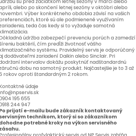
údržbu sú pred začiatkom letnej sezóny v marci alebo
apríli, alebo po skončení letnej sezóny v októbri alebo
novembri. Výber konkrétneho obdobia závisí na vašich
preferenciách, ktoré sú ale podmienené využívaním
zariadenia, teda čas kedy si to vyžaduje samotná
klimatizácia.
Dôkladná údržba zabezpečí prevenciu porúch a zamedzí
šíreniu baktérií, čím predĺži životnosť vášho
klimatizačného systému. Pravidelný servis je odporúčaný
aj dodávateľmi zariadení Daikin alebo Sinclair. Pri
dodržaní intervalov dokážu poskytnúť nadštandardnú
záručnú dobu na samotný produkt. Najčastejšie je to 3 až
5 rokov oproti štandardným 2 rokom.
Kontaktné údaje
info@npservis.sk
0904 195 655
0918 244 947
Po prijatí e-mailu bude zákazník kontaktovaný
servisným technikom, ktorý si so zákazníkom
dohodne potrebné kroky na výkon servisného
zásahu.
Profesionálny profylaktický servis od NP Servis zahŕňa