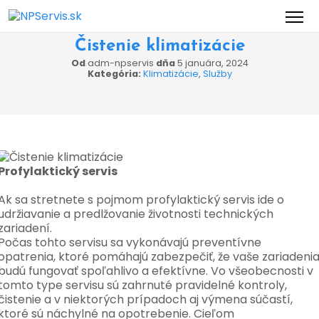
Čistenie klimatizácie
Od
adm-npservis
dňa
5 januára, 2024
Kategória:
Klimatizácie
,
Služby
Profylaktický servis
Ak sa stretnete s pojmom profylaktický servis ide o
udržiavanie a predlžovanie životnosti technických
zariadení.
Počas tohto servisu sa vykonávajú preventívne
opatrenia, ktoré pomáhajú zabezpečiť, že vaše zariadeni
budú fungovať spoľahlivo a efektívne. Vo všeobecnosti v
tomto type servisu sú zahrnuté pravidelné kontroly,
čistenie a v niektorých prípadoch aj výmena súčastí,
ktoré sú náchylné na opotrebenie. Cieľom