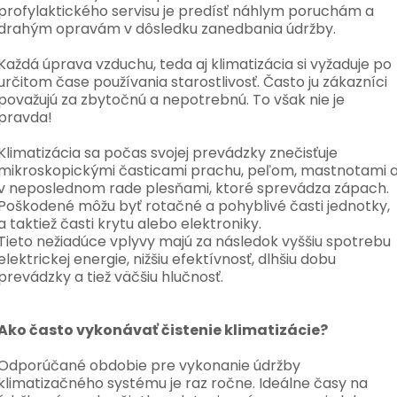
profylaktického servisu je predísť náhlym poruchám a
drahým opravám v dôsledku zanedbania údržby.
Každá úprava vzduchu, teda aj klimatizácia si vyžaduje po
určitom čase používania starostlivosť. Často ju zákazníci
považujú za zbytočnú a nepotrebnú. To však nie je
pravda!
Klimatizácia sa počas svojej prevádzky znečisťuje
mikroskopickými časticami prachu, peľom, mastnotami 
v neposlednom rade plesňami, ktoré sprevádza zápach.
Poškodené môžu byť rotačné a pohyblivé časti jednotky,
a taktiež časti krytu alebo elektroniky.
Tieto nežiadúce vplyvy majú za následok vyššiu spotrebu
elektrickej energie, nižšiu efektívnosť, dlhšiu dobu
prevádzky a tiež väčšiu hlučnosť.
Ako často vykonávať čistenie klimatizácie?
Odporúčané obdobie pre vykonanie údržby
klimatizačného systému je raz ročne. Ideálne časy na