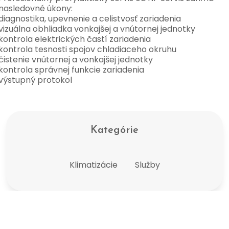
nasledovné úkony:
diagnostika, upevnenie a celistvosť zariadenia
vizuálna obhliadka vonkajšej a vnútornej jednotky
kontrola elektrických častí zariadenia
kontrola tesnosti spojov chladiaceho okruhu
čistenie vnútornej a vonkajšej jednotky
kontrola správnej funkcie zariadenia
výstupný protokol
Kategórie
Klimatizácie
Služby