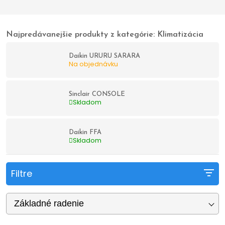
kancelárie a komerčné priestory s podhľadovým
stropom.
✅
Parapetné klimatizácie
– Diskrétne umiestnenie
s rovnomernou distribúciou vzduchu.
Najpredávanejšie produkty z kategórie: Klimatizácia
✅
Multisplit klimatizácie
– Možnosť pripojenia
viacerých vnútorných jednotiek k jednej vonkajšej
Daikin URURU SARARA
jednotke.
Na objednávku
Profesionálna montáž a spoľahlivý servis
Sinclair CONSOLE
Skladom
Každú klimatizáciu odborne namontujeme a
nastavíme tak, aby pracovala efektívne a s
maximálnou úsporou energie. Okrem inštalácie
Daikin FFA
Skladom
poskytujeme aj
pravidelnú údržbu a servis
, čím
predĺžime životnosť vašej klimatizácie a zabezpečíme
jej bezproblémovú prevádzku.
Filtre
📞
Kontaktujte nás ešte dnes
a my vám pomôžeme
s výberom ideálneho riešenia!
Základné radenie