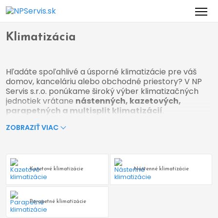
Domov
Obchod
Klimatizácia
>
>
Klimatizácia
Hľadáte spoľahlivé a úsporné klimatizácie pre váš
domov, kanceláriu alebo obchodné priestory? V NP
Servis s.r.o. ponúkame široký výber klimatizačných
jednotiek vrátane
nástenných, kazetových,
parapetných a multisplit klimatizácií
.
Poskytujeme kompletné služby od
odborného
ZOBRAZIŤ VIAC
poradenstva, predaja, profesionálnej inštalácie
až po pravidelný servis.
Typy klimatizácií, ktoré ponúkame:
Kazetové klimatizácie
Nástenné klimatizácie
✅
Nástenné klimatizácie
– Ideálne pre byty a
domy, tiché a efektívne chladenie.
Parapetné klimatizácie
✅
Kazetové klimatizácie
– Perfektné riešenie pre