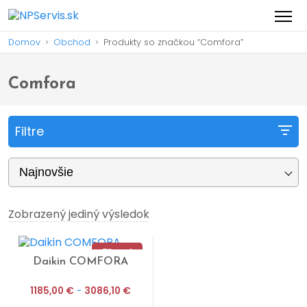
Domov
Obchod
Produkty so značkou “Comfora”
>
>
Comfora
Filtre
Najnovšie
Zobrazený jediný výsledok
Zľava!
Daikin COMFORA
Náš tip
1185,00
€
-
3086,10
€