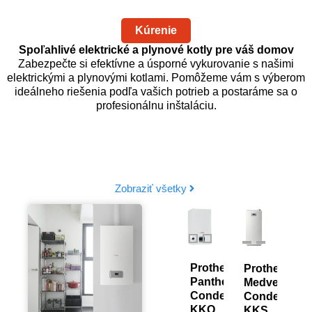
Kúrenie
Spoľahlivé elektrické a plynové kotly pre váš domov
Zabezpečte si efektívne a úsporné vykurovanie s našimi
elektrickými a plynovými kotlami. Pomôžeme vám s výberom
ideálneho riešenia podľa vašich potrieb a postaráme sa o
profesionálnu inštaláciu.
Zobraziť všetky
Protherm
Protherm
Protherm
Protherm
Pr
Panther
Medveď
Gepard
Medveď
Ge
Condens
Condens
Condens
Condens
Co
KKO
KKS
MKO
KKS
M