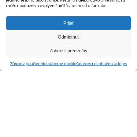
jedinečné ID na tejto stránke. Nesúhlas alebo odvolanie súhlasu
môže nepriaznivo ovplyvniť určité vlastnosti a funkcie.
Prijať
Odmietnuť
Zobraziť predvoľby
Kontaktujte nás
Zásady používania súborov cookie
Ochrana osobných údajov
Open cha