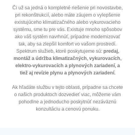
Či už sa jedná o kompletné riešenie pri novostavbe,
pri rekonštrukcií, alebo máte záujem o vylepšenie
existujúceho klimatizačného alebo vykurovacieho
systému, sme tu pre vás. Existuje mnoho spôsobov
ako váš systém navrhnúť, prípadne modernizovať
tak, aby sa zlepšil komfort vo vašom prostredí.
Spektrum služieb, ktoré poskytujeme sú:
predaj,
montáž a údržba klimatizačných, vykurovacích,
elektro-vykurovacích a plynových zariadení, a
tiež aj revízie plynu a plynových zariadení.
Ak hľadáte službu v tejto oblasti, prípadne sa chcete
o našich produktoch dozvedieť viac, môžeme vám
pohodlne a jednoducho poskytnúť nezáväznú
konzultáciu a cenovú ponuku.