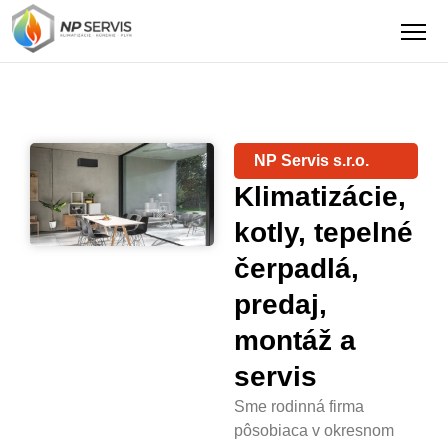
kotly
Zistiť viac
PREDAJ - MONTÁŽ - SERVIS - REVÍZIE
NP Servis s.r.o.
Klimatizácie,
kotly, tepelné
čerpadlá,
predaj,
montáž a
servis
Sme rodinná firma
pôsobiaca v okresnom