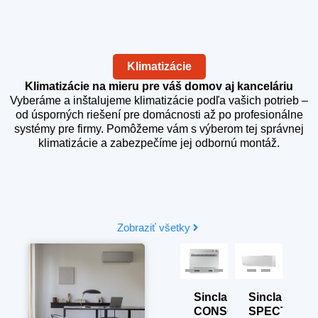
Klimatizácie
Klimatizácie na mieru pre váš domov aj kanceláriu
Vyberáme a inštalujeme klimatizácie podľa vašich potrieb –
od úsporných riešení pre domácnosti až po profesionálne
systémy pre firmy. Pomôžeme vám s výberom tej správnej
klimatizácie a zabezpečíme jej odbornú montáž.
Zobraziť všetky
Daikin
lair
Sinclair
Samsung
Sinclair
Sinclair
Si
FFA
SKY
AR35
CONSOLE
SPECTRUM
T