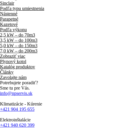
Sinclair
Podľa typu umiestnenia
Nástenné
Parapetné
Kazetové
Podľa výkonu
2,5 kW – do 70m3
3,5 kW – do 100m3
5,0 kW – do 150m3
7,0 kW – do 200m3
Zobraziť viac
Plynový kotol
Katalóg produktov
Články
Zavolajte nám
Potrebujete poradiť?
Sme tu pre Vás.
info@npservis.sk
Klimatizácie - Kúrenie
+421 904 195 655
Elektroinštalácie
+421 940 620 399