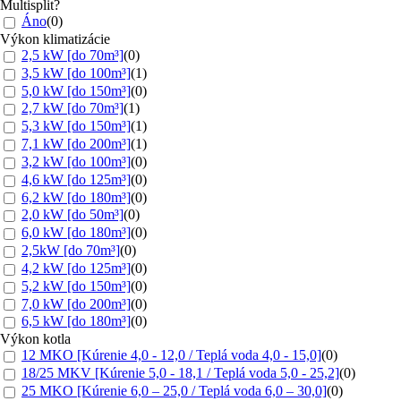
Multisplit?
Áno
(
0
)
Výkon klimatizácie
2,5 kW [do 70m³]
(
0
)
3,5 kW [do 100m³]
(
1
)
5,0 kW [do 150m³]
(
0
)
2,7 kW [do 70m³]
(
1
)
5,3 kW [do 150m³]
(
1
)
7,1 kW [do 200m³]
(
1
)
3,2 kW [do 100m³]
(
0
)
4,6 kW [do 125m³]
(
0
)
6,2 kW [do 180m³]
(
0
)
2,0 kW [do 50m³]
(
0
)
6,0 kW [do 180m³]
(
0
)
2,5kW [do 70m³]
(
0
)
4,2 kW [do 125m³]
(
0
)
5,2 kW [do 150m³]
(
0
)
7,0 kW [do 200m³]
(
0
)
6,5 kW [do 180m³]
(
0
)
Výkon kotla
12 MKO [Kúrenie 4,0 - 12,0 / Teplá voda 4,0 - 15,0]
(
0
)
18/25 MKV [Kúrenie 5,0 - 18,1 / Teplá voda 5,0 - 25,2]
(
0
)
25 MKO [Kúrenie 6,0 – 25,0 / Teplá voda 6,0 – 30,0]
(
0
)