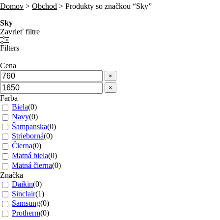
Domov
>
Obchod
>
Produkty so značkou “Sky”
Sky
Zavrieť filtre
Filters
Cena
×
×
Farba
Biela
(
0
)
Navy
(
0
)
Šampanska
(
0
)
Strieborná
(
0
)
Čierna
(
0
)
Matná biela
(
0
)
Matná čierna
(
0
)
Značka
Daikin
(
0
)
Sinclair
(
1
)
Samsung
(
0
)
Protherm
(
0
)