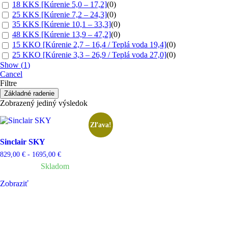
18 KKS [Kúrenie 5,0 – 17,2]
(
0
)
25 KKS [Kúrenie 7,2 – 24,3]
(
0
)
35 KKS [Kúrenie 10,1 – 33,3]
(
0
)
48 KKS [Kúrenie 13,9 – 47,2]
(
0
)
15 KKO [Kúrenie 2,7 – 16,4 / Teplá voda 19,4]
(
0
)
25 KKO [Kúrenie 3,3 – 26,9 / Teplá voda 27,0]
(
0
)
Show
(
1
)
Cancel
Filtre
Základné radenie
Zobrazený jediný výsledok
Zľava!
Sinclair SKY
829,00
€
-
1695,00
€
Skladom
Zobraziť