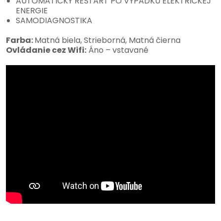
AUTOMATICKÝ REŠTART PO VÝPADKU ELEKTRICKEJ
ENERGIE
SAMODIAGNOSTIKA
Farba:
Matná biela, Strieborná, Matná čierna
Ovládanie cez Wifi:
Áno – vstavané