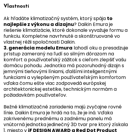
Vlastnosti
Ak hľadáte klimatizačný systém, ktorý spája
to
najlepšie z výkonu a dizajnu
? Daikin Emura je
riešenie klimatizácie, ktoré dokonale vyvažuje formu a
funkciu. Kompletne navrhnuté a skonštruované vo
vlastnej réžii spoločnosti Daikin.
3. generácia modelu Emura
lahodí oku a presadzuje
prístup zameraný na ľudí so silným dôrazom na
komfort a používateľský zážitok s cieľom zlepšiť vašu
domácu pohodu. Jednotka má pozoruhodný dizajn s
jemnými tieňovými líniami, ďalšími inteligentnými
funkciami a vylepšeným používateľským komfortom
vďaka čomu ešte viac zodpovedá európskej
architektonickej estetike, technickým normám a
požiadavkám používateľov.
Bežné klimatizačné zariadenia majú zvyčajne rovné
línie. Daikin Emura je hrdá na to, že je iná. Vďaka
zakrivenému prednému a zadnému panelu má
vnútorná jednotka jedinečný 3D tvar pre ktorý získala
1. miesto v
iF DESIGN AWARD a Red Dot Product