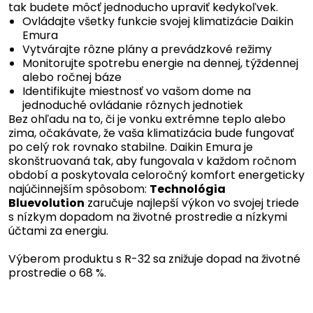
tak budete môcť jednoducho upraviť kedykoľvek.
Ovládajte všetky funkcie svojej klimatizácie Daikin
Emura
Vytvárajte rôzne plány a prevádzkové režimy
Monitorujte spotrebu energie na dennej, týždennej
alebo ročnej báze
Identifikujte miestnosť vo vašom dome na
jednoduché ovládanie rôznych jednotiek
Bez ohľadu na to, či je vonku extrémne teplo alebo
zima, očakávate, že vaša klimatizácia bude fungovať
po celý rok rovnako stabilne. Daikin Emura je
skonštruovaná tak, aby fungovala v každom ročnom
období a poskytovala celoročný komfort energeticky
najúčinnejším spôsobom:
Technológia
Bluevolution
zaručuje najlepší výkon vo svojej triede
s nízkym dopadom na životné prostredie a nízkymi
účtami za energiu.
Výberom produktu s R-32 sa znižuje dopad na životné
prostredie o 68 %.