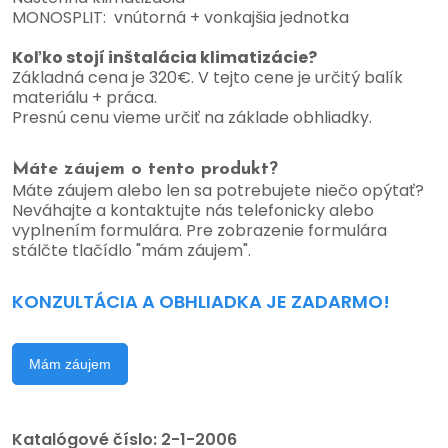
MONOSPLIT: vnútorná + vonkajšia jednotka
Koľko stojí inštalácia klimatizácie?
Základná cena je 320€. V tejto cene je určitý balík
materiálu + práca.
Presnú cenu vieme určiť na základe obhliadky.
Máte záujem o tento produkt?
Máte záujem alebo len sa potrebujete niečo opýtať?
Neváhajte a kontaktujte nás telefonicky alebo
vyplnením formulára. Pre zobrazenie formulára
stálčte tlačídlo "mám záujem".
KONZULTÁCIA A OBHLIADKA JE ZADARMO!
Mám záujem
Katalógové číslo:
2-1-2006