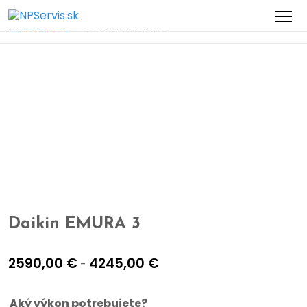
Domov
Obchod
Klimatizácia
Nástenné
>
>
>
klimatizácie
Daikin EMURA 3
>
Daikin EMURA 3
2590,00
€
4245,00
€
-
Aký výkon potrebujete?