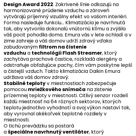
Design Award 2022
. Zakrivené línie odkazujú na
harmonizované prúdenie vzduchu a zároveň
vytvárajú príjemný vizuálny efekt vo vašom interiéri.
Forma nasleduje funkciu… Klimatizácia je navrhnutá
tak, aby vytvorila dokonalú vnútornú klímu a zvýšila
váš pocit pohodlia doma. Emura vás v lete ochladí a v
zime zahreje a váš domov udrží zdravý vďaka
zabudovaným
filtrom na čistenie
vzduchu
a
technológii Flash Streamer
, ktorý
zachytáva prachové častice, rozkladá alergény a
odstraňuje obťažujúce pachy, čím vám poskytne lepší
a čistejší vzduch. Takto klimatizácia Daikin Emura
udržiava váš domov zdravý.
Stabilné teploty
v miestnostiach zabezpečuje
pomocou
mriežkového snímača
na zistenie
prízemnej teploty v miestnosti. Citlivý senzor rozdelí
každú miestnosť na 64 rôznych sektorov, ktorých
teplotu jednotlivo vyhodnotí a svoj výkon nastaví tak,
aby vyrovnal akékoľvek teplotné rozdiely v
miestnosti.
O tichú prevádzku sa postará
a
špeciálne navrhnutý ventilátor
, ktorý