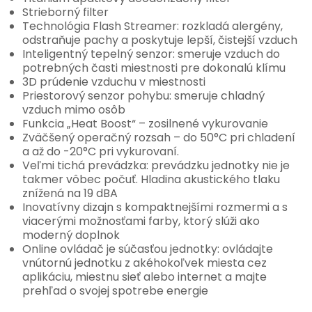
Strieborný filter
Technológia Flash Streamer: rozkladá alergény,
odstraňuje pachy a poskytuje lepší, čistejší vzduch
Inteligentný tepelný senzor: smeruje vzduch do
potrebných časti miestnosti pre dokonalú klímu
3D prúdenie vzduchu v miestnosti
Priestorový senzor pohybu: smeruje chladný
vzduch mimo osôb
Funkcia „Heat Boost“ – zosilnené vykurovanie
Zväčšený operačný rozsah – do 50°C pri chladení
a až do -20°C pri vykurovaní.
Veľmi tichá prevádzka: prevádzku jednotky nie je
takmer vôbec počuť. Hladina akustického tlaku
znížená na 19 dBA
Inovatívny dizajn s kompaktnejšími rozmermi a s
viacerými možnosťami farby, ktorý slúži ako
moderný doplnok
Online ovládač je súčasťou jednotky: ovládajte
vnútornú jednotku z akéhokoľvek miesta cez
aplikáciu, miestnu sieť alebo internet a majte
prehľad o svojej spotrebe energie