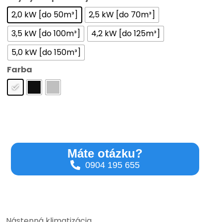
2,0 kW [do 50m³]
2,5 kW [do 70m³]
3,5 kW [do 100m³]
4,2 kW [do 125m³]
5,0 kW [do 150m³]
Farba
Máte otázku?
0904 195 655
Nástenná klimatizácia