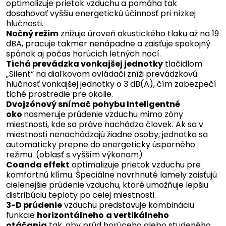
optimalizuje prietok vzduchu a pomáha tak
dosahovať vyššiu energetickú účinnosť pri nízkej
hlučnosti.
Nočný režim
znižuje úroveň akustického tlaku až na 19
dBA, pracuje takmer nenápadne a zaisťuje spokojný
spánok aj počas horúcich letných nocí.
Tichá prevádzka vonkajšej jednotky
tlačidlom
„Silent“ na diaľkovom ovládači zníži prevádzkovú
hlučnosť vonkajšej jednotky o 3 dB(A), čím zabezpečí
tiché prostredie pre okolie.
Dvojzónový snímač pohybu Inteligentné
oko
nasmeruje prúdenie vzduchu mimo zóny
miestnosti, kde sa práve nachádza človek. Ak sa v
miestnosti nenachádzajú žiadne osoby, jednotka sa
automaticky prepne do energeticky úsporného
režimu. (oblasť s vyšším výkonom)
Coanda effekt
optimalizuje prietok vzduchu pre
komfortnú klímu. Špeciálne navrhnuté lamely zaisťujú
cielenejšie prúdenie vzduchu, ktoré umožňuje lepšiu
distribúciu teploty po celej miestnosti.
3-D prúdenie
vzduchu predstavuje kombináciu
funkcie
horizontálneho
a vertikálneho
otáčania
tak, aby prúd horúceho alebo studeného