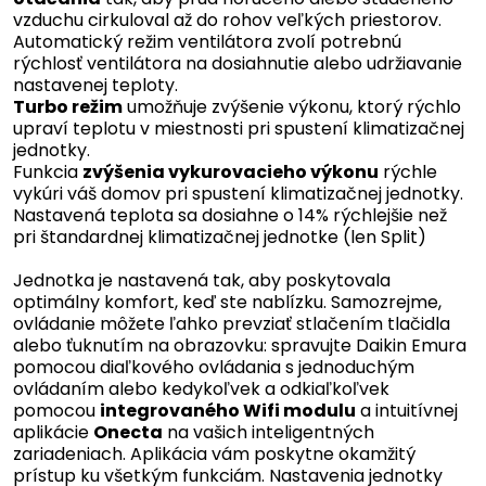
vzduchu cirkuloval až do rohov veľkých priestorov.
Automatický režim ventilátora zvolí potrebnú
rýchlosť ventilátora na dosiahnutie alebo udržiavanie
nastavenej teploty.
Turbo režim
umožňuje zvýšenie výkonu, ktorý rýchlo
upraví teplotu v miestnosti pri spustení klimatizačnej
jednotky.
Funkcia
zvýšenia vykurovacieho výkonu
rýchle
vykúri váš domov pri spustení klimatizačnej jednotky.
Nastavená teplota sa dosiahne o 14% rýchlejšie než
pri štandardnej klimatizačnej jednotke (len Split)
Jednotka je nastavená tak, aby poskytovala
optimálny komfort, keď ste nablízku. Samozrejme,
ovládanie môžete ľahko prevziať stlačením tlačidla
alebo ťuknutím na obrazovku: spravujte Daikin Emura
pomocou diaľkového ovládania s jednoduchým
ovládaním alebo kedykoľvek a odkiaľkoľvek
pomocou
integrovaného Wifi modulu
a intuitívnej
aplikácie
Onecta
na vašich inteligentných
zariadeniach. Aplikácia vám poskytne okamžitý
prístup ku všetkým funkciám. Nastavenia jednotky