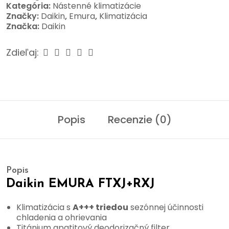
Kategória:
Nástenné klimatizácie
Značky:
Daikin
,
Emura
,
Klimatizácia
Značka:
Daikin
Zdieľaj:
Popis
Recenzie (0)
Popis
Daikin EMURA FTXJ+RXJ
Klimatizácia s
A+++ triedou
sezónnej účinnosti
chladenia a ohrievania
Titánium apatitový deodorizačný filter