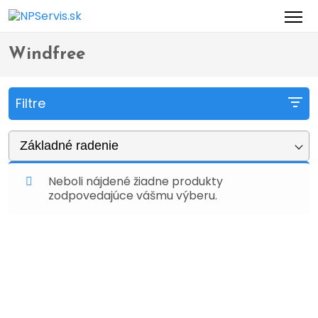
Domov
Obchod
Produkty so značkou “Windfree”
>
>
Windfree
Filtre
Základné radenie
Neboli nájdené žiadne produkty
zodpovedajúce vášmu výberu.