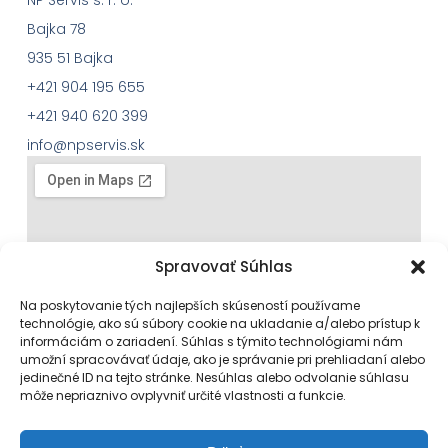
Bajka 78
935 51 Bajka
+421 904 195 655
+421 940 620 399
info@npservis.sk
Spravovať Súhlas
Na poskytovanie tých najlepších skúseností používame
technológie, ako sú súbory cookie na ukladanie a/alebo prístup k
informáciám o zariadení. Súhlas s týmito technológiami nám
umožní spracovávať údaje, ako je správanie pri prehliadaní alebo
jedinečné ID na tejto stránke. Nesúhlas alebo odvolanie súhlasu
môže nepriaznivo ovplyvniť určité vlastnosti a funkcie.