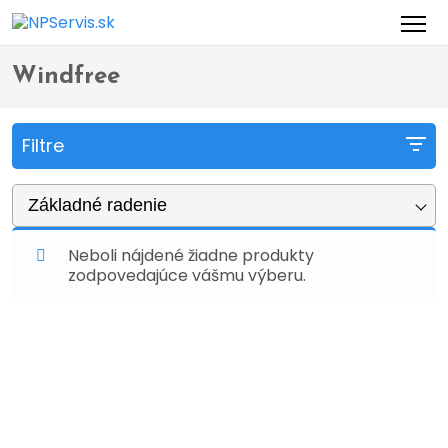
Domov
Obchod
Produkty so značkou “Windfree”
>
>
Windfree
Filtre
Základné radenie
Neboli nájdené žiadne produkty
zodpovedajúce vášmu výberu.