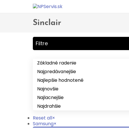
Domov
Obchod
Produkty so značkou “Sinclair”
>
>
Sinclair
Filtre
Základné radenie
Najpredávanejšie
Najlepšie hodnotené
Najnovšie
Najlacnejšie
Najdrahšie
Reset all
×
Samsung
×