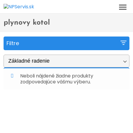
Domov
Obchod
Produkty so značkou “plynovy kotol”
>
>
plynovy kotol
Filtre
Základné radenie
Neboli nájdené žiadne produkty
zodpovedajúce vášmu výberu.