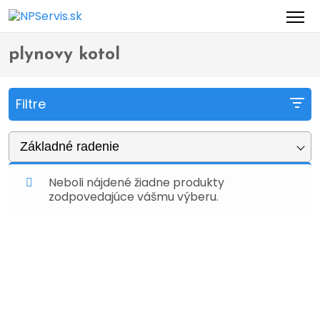
Domov
Obchod
Produkty so značkou “plynovy kotol”
>
>
plynovy kotol
Filtre
Základné radenie
Neboli nájdené žiadne produkty
zodpovedajúce vášmu výberu.