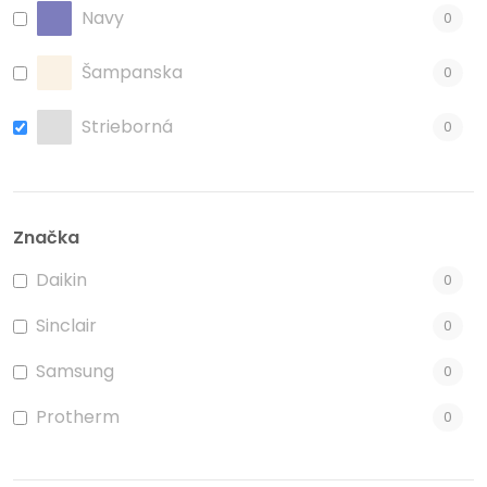
Navy
0
Šampanska
0
Strieborná
0
Čierna
0
Matná biela
Značka
0
Daikin
0
Matná čierna
0
Sinclair
0
Samsung
0
Protherm
0