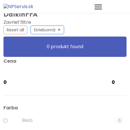
Domov
>
Obchod
>
Produkty so značkou “DaikinFFA”
DaikinFFA
Zavrieť filtre
×
Reset all
Strieborná
0
produkt found
Cena
Farba
Biela
0