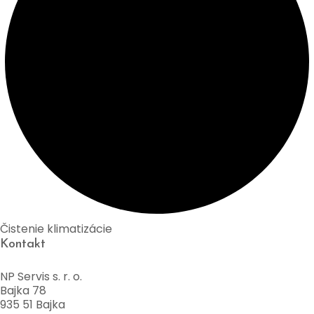
Čistenie klimatizácie
Kontakt
NP Servis s. r. o.
Bajka 78
935 51 Bajka