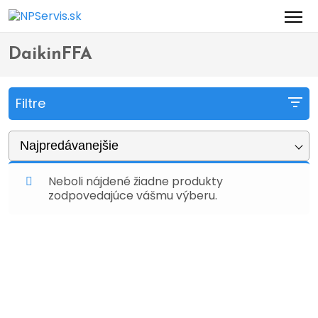
Domov
Obchod
Produkty so značkou “DaikinFFA”
>
>
DaikinFFA
Filtre
Najpredávanejšie
Neboli nájdené žiadne produkty
zodpovedajúce vášmu výberu.