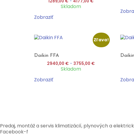
1289,00
€
-
4177,00
€
Skladom
Zobra
Zobraziť
Zľava!
Daikin FFA
Daik
2940,00
€
-
3755,00
€
Skladom
Zobraziť
Zobra
Predaj, montáž a servis klimatizácií, plynových a elektric
Facebook-f