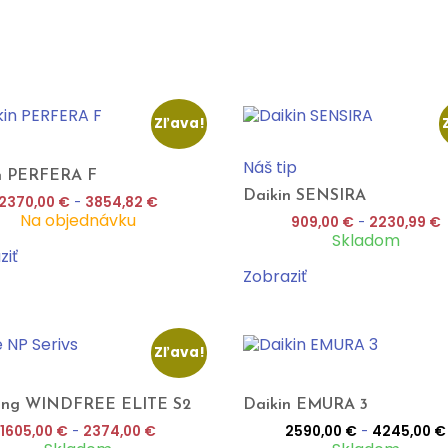
Zľava!
Náš tip
n PERFERA F
Daikin SENSIRA
2370,00
€
-
3854,82
€
Na objednávku
909,00
€
-
2230,99
€
Skladom
ziť
Zobraziť
Zľava!
ung WINDFREE ELITE S2
Daikin EMURA 3
1605,00
€
-
2374,00
€
2590,00
€
-
4245,00
€