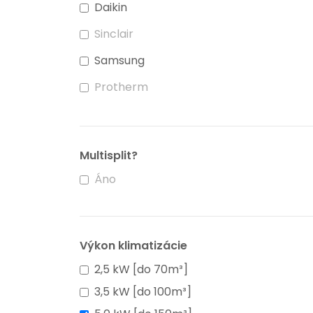
Daikin
Sinclair
Samsung
Protherm
Multisplit?
Áno
Výkon klimatizácie
2,5 kW [do 70m³]
3,5 kW [do 100m³]