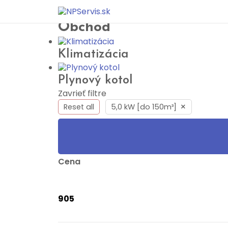
Domov
>
Obchod
Obchod
Klimatizácia
Plynový kotol
Zavrieť filtre
×
Reset all
5,0 kW [do 150m³]
Cena