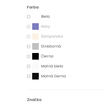
Farba
Biela
Navy
Šampanska
Strieborná
Čierna
Matná biela
Matná čierna
Značka