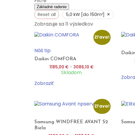
Filtre
Základné radenie
×
Reset all
5,0 kW [do 150m³]
Zobrazuje sa 11 výsledkov
Zľava!
Náš tip
Daiki
Daikin COMFORA
1185,00
€
-
3086,10
€
Skladom
Zobra
Zobraziť
Zľava!
Samsung WINDFREE AVANT S2
Sams
Biela