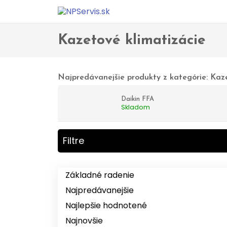
Domov
Obchod
Klimatizácia
Kazetové klima
>
>
>
Kazetové klimatizácie
Najpredávanejšie produkty z kategórie: Kaze
Daikin FFA
Skladom
Filtre
Základné radenie
Najpredávanejšie
Najlepšie hodnotené
Najnovšie