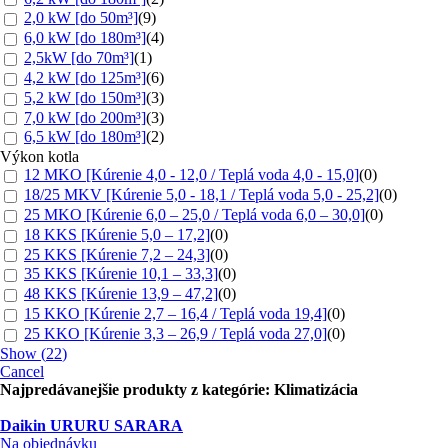
2,0 kW [do 50m³]
(
9
)
6,0 kW [do 180m³]
(
4
)
2,5kW [do 70m³]
(
1
)
4,2 kW [do 125m³]
(
6
)
5,2 kW [do 150m³]
(
3
)
7,0 kW [do 200m³]
(
3
)
6,5 kW [do 180m³]
(
2
)
Výkon kotla
12 MKO [Kúrenie 4,0 - 12,0 / Teplá voda 4,0 - 15,0]
(
0
)
18/25 MKV [Kúrenie 5,0 - 18,1 / Teplá voda 5,0 - 25,2]
(
0
)
25 MKO [Kúrenie 6,0 – 25,0 / Teplá voda 6,0 – 30,0]
(
0
)
18 KKS [Kúrenie 5,0 – 17,2]
(
0
)
25 KKS [Kúrenie 7,2 – 24,3]
(
0
)
35 KKS [Kúrenie 10,1 – 33,3]
(
0
)
48 KKS [Kúrenie 13,9 – 47,2]
(
0
)
15 KKO [Kúrenie 2,7 – 16,4 / Teplá voda 19,4]
(
0
)
25 KKO [Kúrenie 3,3 – 26,9 / Teplá voda 27,0]
(
0
)
Show
(
22
)
Cancel
Najpredávanejšie produkty z kategórie: Klimatizácia
Daikin URURU SARARA
Na objednávku