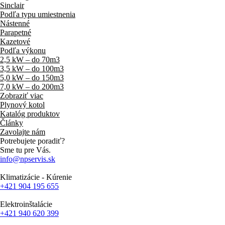
Sinclair
Podľa typu umiestnenia
Nástenné
Parapetné
Kazetové
Podľa výkonu
2,5 kW – do 70m3
3,5 kW – do 100m3
5,0 kW – do 150m3
7,0 kW – do 200m3
Zobraziť viac
Plynový kotol
Katalóg produktov
Články
Zavolajte nám
Potrebujete poradiť?
Sme tu pre Vás.
info@npservis.sk
Klimatizácie - Kúrenie
+421 904 195 655
Elektroinštalácie
+421 940 620 399