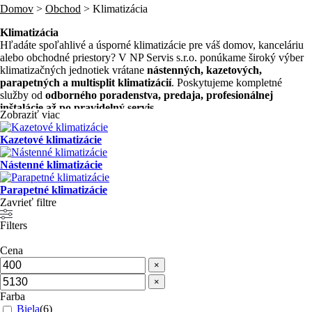
Domov
>
Obchod
>
Klimatizácia
Klimatizácia
Hľadáte spoľahlivé a úsporné klimatizácie pre váš domov, kanceláriu
alebo obchodné priestory? V NP Servis s.r.o. ponúkame široký výber
klimatizačných jednotiek vrátane
nástenných, kazetových,
parapetných a multisplit klimatizácií
. Poskytujeme kompletné
služby od
odborného poradenstva, predaja, profesionálnej
inštalácie až po pravidelný servis.
Zobraziť viac
Kazetové klimatizácie
Typy klimatizácií, ktoré ponúkame:
Nástenné klimatizácie
✅
Nástenné klimatizácie
– Ideálne pre byty a domy, tiché a efektívne
chladenie.
Parapetné klimatizácie
✅
Kazetové klimatizácie
– Perfektné riešenie pre kancelárie a
Zavrieť filtre
komerčné priestory s podhľadovým stropom.
✅
Parapetné klimatizácie
– Diskrétne umiestnenie s rovnomernou
Filters
distribúciou vzduchu.
✅
Multisplit klimatizácie
– Možnosť pripojenia viacerých
Cena
vnútorných jednotiek k jednej vonkajšej jednotke.
×
×
Profesionálna montáž a spoľahlivý servis
Farba
Biela
(
6
)