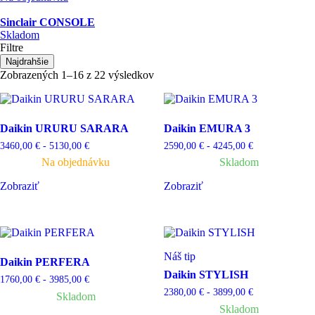
Sinclair CONSOLE
Skladom
Filtre
Najdrahšie
Zobrazených 1–16 z 22 výsledkov
Zoradené
podľa
ceny:
od
najvyššej
Daikin URURU SARARA
Daikin EMURA 3
po
3460,00
€
-
5130,00
€
2590,00
€
-
4245,00
€
najnižšiu
Na objednávku
Skladom
Zobraziť
Zobraziť
Náš tip
Daikin PERFERA
Daikin STYLISH
1760,00
€
-
3985,00
€
2380,00
€
-
3899,00
€
Skladom
Skladom