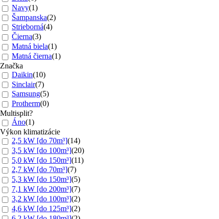
Každú klimatizáciu odborne namontujeme a nastavíme tak, aby
Navy
(
1
)
pracovala efektívne a s maximálnou úsporou energie. Okrem inštalácie
Šampanska
(
2
)
poskytujeme aj
pravidelnú údržbu a servis
, čím predĺžime životnosť
Strieborná
(
4
)
vašej klimatizácie a zabezpečíme jej bezproblémovú prevádzku.
Čierna
(
3
)
Matná biela
(
1
)
Matná čierna
(
1
)
📞
Kontaktujte nás ešte dnes
a my vám pomôžeme s výberom
Značka
ideálneho riešenia!
Daikin
(
10
)
Sinclair
(
7
)
Samsung
(
5
)
Protherm
(
0
)
Multisplit?
Áno
(
1
)
Výkon klimatizácie
2,5 kW [do 70m³]
(
14
)
3,5 kW [do 100m³]
(
20
)
5,0 kW [do 150m³]
(
11
)
2,7 kW [do 70m³]
(
7
)
5,3 kW [do 150m³]
(
5
)
7,1 kW [do 200m³]
(
7
)
3,2 kW [do 100m³]
(
2
)
4,6 kW [do 125m³]
(
2
)
6,2 kW [do 180m³]
(
2
)