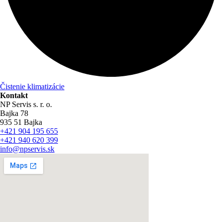
Čistenie klimatizácie
Kontakt
NP Servis s. r. o.
Bajka 78
935 51 Bajka
+421 904 195 655
+421 940 620 399
info@npservis.sk