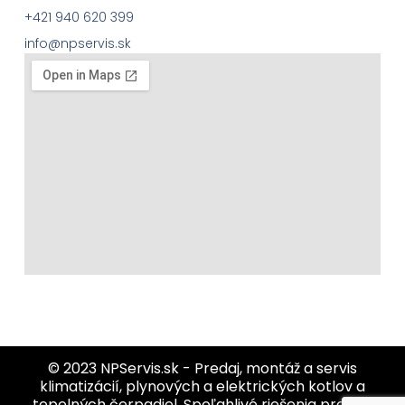
+421 940 620 399
info@npservis.sk
© 2023
NPServis.sk - Predaj, montáž a servis
klimatizácií, plynových a elektrických kotlov a
tepelných čerpadiel. Spoľahlivé riešenia pre váš