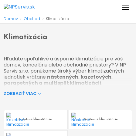
Domov
Obchod
Klimatizácia
>
>
Klimatizácia
Hľadáte spoľahlivé a úsporné klimatizácie pre váš
domov, kanceláriu alebo obchodné priestory? V NP
Servis s.r.o. ponúkame široký výber klimatizačných
jednotiek vrátane
nástenných, kazetových,
parapetných a multisplit klimatizácií
.
Poskytujeme kompletné služby od
odborného
ZOBRAZIŤ VIAC
poradenstva, predaja, profesionálnej inštalácie
až po pravidelný servis.
Typy klimatizácií, ktoré ponúkame:
Kazetové klimatizácie
Nástenné klimatizácie
✅
Nástenné klimatizácie
– Ideálne pre byty a